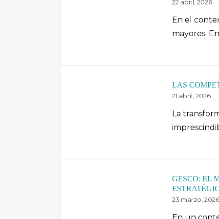
22 abril, 2026
En el conte
mayores. En
LAS COMPET
21 abril, 2026
La transform
imprescindi
GESCO: EL 
ESTRATÉGI
23 marzo, 202
En un contex