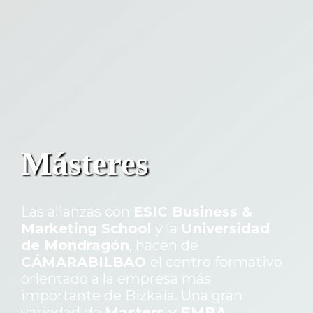
Másteres
Las alianzas con
ESIC Business &
Marketing School
y la
Universidad
de Mondragón
, hacen de
CÁMARABILBAO
el centro formativo
orientado a la empresa más
importante de Bizkaia. Una gran
variedad de
Masters y EMBA