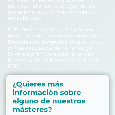
permiten al alumnado lograr un perfil
profesional mucho más completo y
especializado.
ESIC Business & Marketing School se
posiciona como
referente entre las
Escuelas de Negocios
, ocupando los
primeros puestos de los rankings.
Diversos premios avalan la calidad
formativa de los Masters y EMBA de
ESIC.
¿Quieres más
información sobre
alguno de nuestros
másteres?